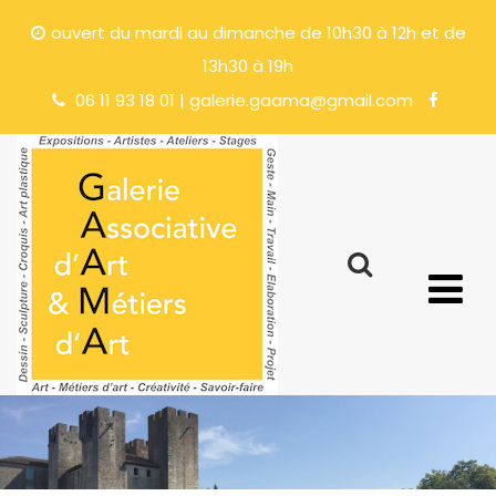
ouvert du mardi au dimanche de 10h30 à 12h et de
13h30 à 19h
06 11 93 18 01 | galerie.gaama@gmail.com