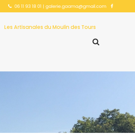
06 11 93 18 01 | galerie.gaama@gmail.com
Les Artisanales du Moulin des Tours