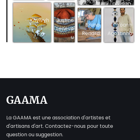
passion
Bijoux
Khylvyh
Justine
Bruno
Yoann
Leneve
Renard
Agostinho
u
GAAMA
La GAAMA est une association d'artistes et
d'artisans d'art. Contactez-nous pour toute
question ou suggestion.