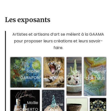
Les exposants
Artistes et artisans d’art se mêlent à la GAAMA
pour proposer leurs créations et leurs savoir-
faire.
Sophie
Pierre
NEHL
Pierrot
GARAPON
DOUAY
DOREMUS
Mollie
Marie
BROTHERTO