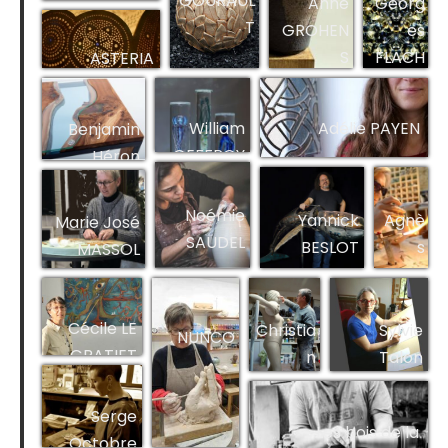
GOURAUL
Anne
Georg
N
T
GROHEN
es
S
FLACH
ASTERIA
ON
William
Adélie PAYEN
Benjamin
GEFFROY
Héron
Noémie
Yannick
Agnè
Marie José
SAUDEL
BESLOT
s
MASSOL
BUSN
EL
Cécile LE
Christia
Sylvie
NUNCO
GRATIET
n
Talon
RAMPN
OUX
Serge
Les bois de la
Octobre