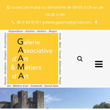
ouvert du mardi au dimanche de 10h30 à 12h et de
13h30 à 19h
06 11 93 18 01 | galerie.gaama@gmail.com