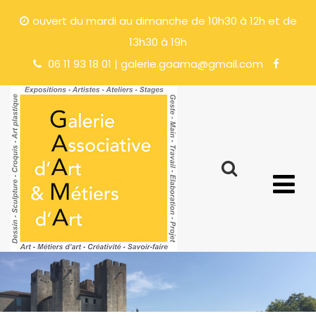
ouvert du mardi au dimanche de 10h30 à 12h et de
13h30 à 19h
06 11 93 18 01 | galerie.gaama@gmail.com